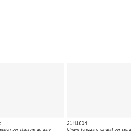
2
21H1804
essori per chiusure ad aste
Chiave (grezza o cifrata) per serra